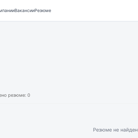
мпании
Вакансии
Резюме
ено резюме:
0
Резюме не найде